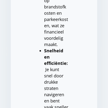
op
brandstofk
osten en
parkeerkost
en, wat ze
financieel
voordelig
maakt.
Snelheid
en
efficiëntie:
Je kunt
snel door
drukke
straten
navigeren
en bent
vaak sneller